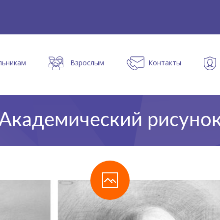
льникам
Взрослым
Контакты
Академический рисуно