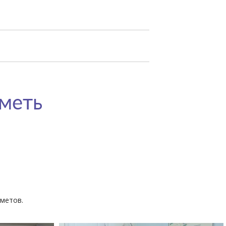
уметь
дметов.