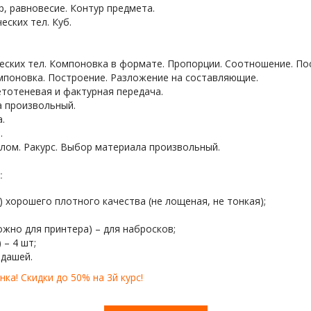
, равновесие. Контур предмета.
ских тел. Куб.
еских тел. Компоновка в формате. Пропорции. Соотношение. По
поновка. Построение. Разложение на составляющие.
тотеневая и фактурная передача.
а произвольный.
.
.
глом. Ракурс. Выбор материала произвольный.
:
) хорошего плотного качества (не лощеная, не тонкая);
ожно для принтера) – для набросков;
 – 4 шт;
ндашей.
а! Скидки до 50% на 3й курс!