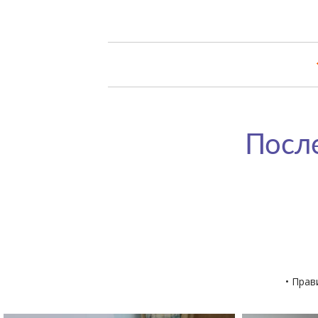
После
• Прав