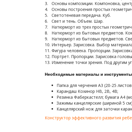
3. Основы композиции. Компоновка, центр
4. Основы построения простых геометриче
5. Светотеневая передача. Куб.
6. Свет и тень. Объем. Шар.
7. Натюрморт из трех простых геометрич
8. Натюрморт из бытовых предметов. Ком
9. Натюрморт из бытовых предметов. Све
10. Интерьер. Зарисовка. Выбор материал
11. Фигура человека. Пропорции. Зарисовка
12. Портрет. Пропорции. Зарисовка головы
13. Изменение точки зрения. Под другим у
Необходимые материалы и инструменты
Папка для черчения А3 (20-25 листов
Карандаш Кохинор HB, 2B, 4B;
Резинка Фаберкастелл; бумага А4 (м
Зажимы канцелярские (шириной 5 см)
Канцелярский нож для заточки кара
Конструктор эффективного развития ребенк