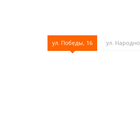
ля меня
обнаружила множ
 всем.
очень даже инт
ул. Победы, 16
ул. Народно