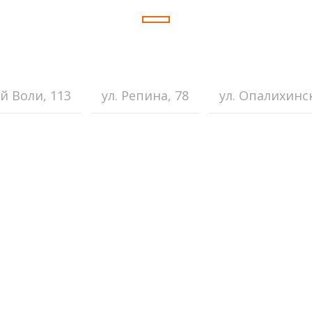
ество других курсов, которы
ересны! Так что теперь реком
й Воли, 113
ул. Репина, 78
ул. Опалихинск
Яна